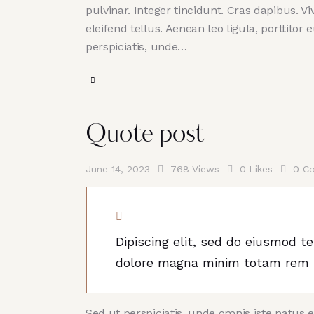
pulvinar. Integer tincidunt. Cras dapibus.
eleifend tellus. Aenean leo ligula, porttitor
perspiciatis, unde…
Quote post
June 14, 2023
768
Views
0
Likes
0
C
Dipiscing elit, sed do eiusmod te
dolore magna minim totam rem is
Sed ut perspiciatis, unde omnis iste natus