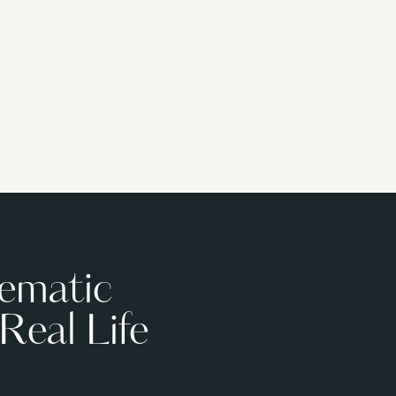
ematic
Real Life