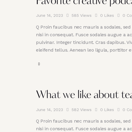
Favorite creative podc
June 14, 2023
585
Views
0
Likes
0
Co
Q Proin faucibus nec mauris a sodales, sed
nisi in consequat. Fusce sodales augue a ac
pulvinar. Integer tincidunt. Cras dapibus.
eleifend tellus. Aenean leo ligula, porttitor
What we like about te
June 14, 2023
582
Views
0
Likes
0
Co
Q Proin faucibus nec mauris a sodales, sed
nisi in consequat. Fusce sodales augue a ac