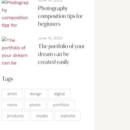
June 14, 2023
Photography
composition tips for
beginners
June 14, 2023
The portfolio of your
dream can be
created easily
Tags
artist
design
digital
news
photo
portfolio
products
studio
website