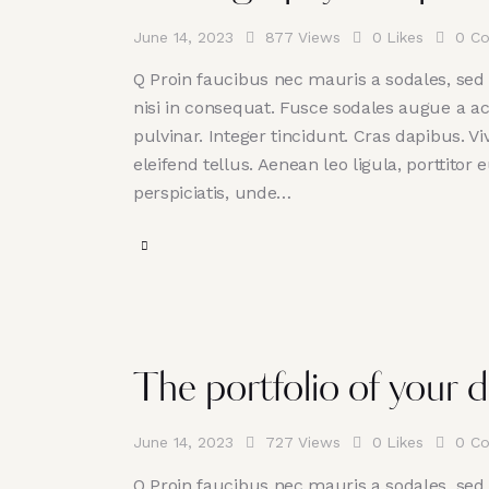
June 14, 2023
877
Views
0
Likes
0
C
Q Proin faucibus nec mauris a sodales, sed
nisi in consequat. Fusce sodales augue a ac
pulvinar. Integer tincidunt. Cras dapibus.
eleifend tellus. Aenean leo ligula, porttitor
perspiciatis, unde…
The portfolio of your 
June 14, 2023
727
Views
0
Likes
0
C
Q Proin faucibus nec mauris a sodales, sed