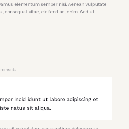
 Vivamus elementum semper nisi. Aenean vulputate
 eu, consequat vitae, eleifend ac, enim. Sed ut
omments
mpor incid idunt ut labore adipiscing et
te natus sit aliqua.
 error sit voluptatem accusantium doloremque